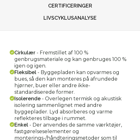
CERTIFICERINGER
LIVSCYKLUSANALYSE
Cirkulær
-
Fremstillet af 100 %
genbrugsmateriale og kan genbruges 100 %
igen og igen.
Fleksibel
-
Byggepladen kan opvarmes og
bues, så den kan monteres på afrundede
hjørner, buer eller andre ikke-
standardiserede former.
Isolerende
-
Overlegen termisk og akustisk
isolering sammenlignet med andre
byggeplader. Lyd absorberes og varme
reflekteres tilbage i rummet.
Enkel
-
Der anvendes de samme værktøjer,
fastgørelseselementer og
monterings-/håndteringsmetoder som til