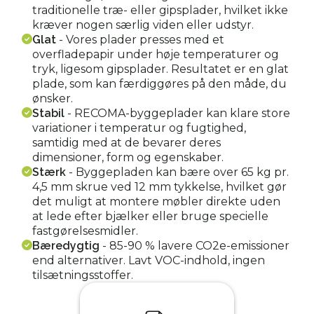
traditionelle træ- eller gipsplader, hvilket ikke
kræver nogen særlig viden eller udstyr.
Glat
-
Vores plader presses med et
overfladepapir under høje temperaturer og
tryk, ligesom gipsplader. Resultatet er en glat
plade, som kan færdiggøres på den måde, du
ønsker.
Stabil
-
RECOMA-byggeplader kan klare store
variationer i temperatur og fugtighed,
samtidig med at de bevarer deres
dimensioner, form og egenskaber.
Stærk
-
Byggepladen kan bære over 65 kg pr.
4,5 mm skrue ved 12 mm tykkelse, hvilket gør
det muligt at montere møbler direkte uden
at lede efter bjælker eller bruge specielle
fastgørelsesmidler.
Bæredygtig
-
85-90 % lavere CO2e-emissioner
end alternativer. Lavt VOC-indhold, ingen
tilsætningsstoffer.