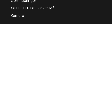
Certificeringer
OFTE STILLEDE SPØRGSMÅL
Karriere
Butik
Produkter
Gratis prøve
Politik
Detailhandlere
Generelle salgsbetingelser
Kontakt
Norra Kringelvägen 13
281 41 Hässleholm
+46 451 390 500